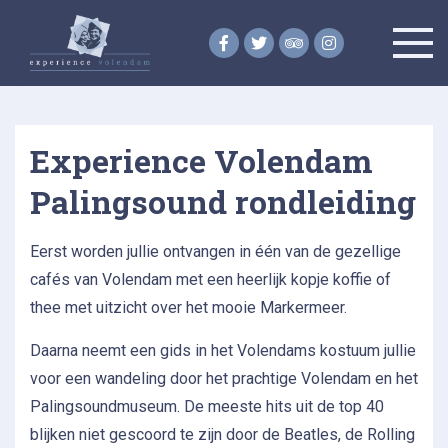
Skip
Home
to
Arrangementen
Experience Volendam
content
Evenementen
Palingsound rondleiding
Partners
Over ons
Eerst worden jullie ontvangen in één van de gezellige
Contact
cafés van Volendam met een heerlijk kopje koffie of
Informatie
thee met uitzicht over het mooie Markermeer.
Daarna neemt een gids in het Volendams kostuum jullie
voor een wandeling door het prachtige Volendam en het
Palingsoundmuseum. De meeste hits uit de top 40
blijken niet gescoord te zijn door de Beatles, de Rolling